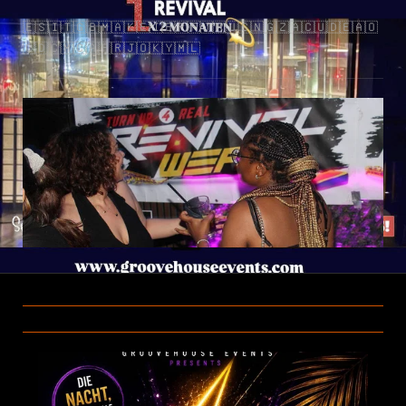
🇪🇸🇮🇹🇬🇧🇲🇦🇰🇪🇮🇪🇵🇫🇯🇲🇺🇸🇳🇬🇿🇦🇨🇺🇩🇪🇦🇴
🇨🇩🇨🇲🇨🇦🇫🇷🇯🇴🇰🇾🇲🇱