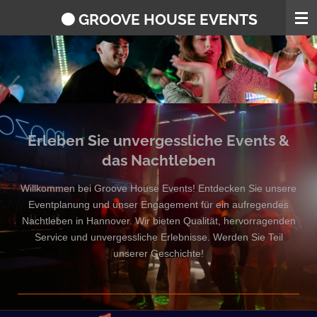
Zum
🟠 GROOVE HOUSE EVENTS
Hauptinhalt
springen
Erleben Sie unvergessliche Events &
das Nachtleben
Willkommen bei Groove House Events! Entdecken Sie unsere
Eventplanung und unser Engagement für ein aufregendes
Nachtleben in Hannover. Wir bieten Qualität, hervorragenden
Service und unvergessliche Erlebnisse. Werden Sie Teil
unserer Geschichte!