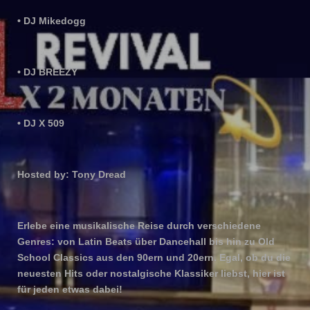
• DJ Mikedogg
• DJ BREEZY
• DJ X 509
Hosted by: Tony Dread
Erlebe eine musikalische Reise durch verschiedene
Genres: von Latin Beats über Dancehall bis hin zu Old
School Classics aus den 90ern und 20ern. Egal, ob du die
neuesten Hits oder nostalgische Klassiker liebst, hier ist
für jeden etwas dabei!