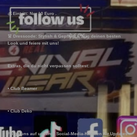
💰
Eintritt: Nur 10 Euro .
👗
Dresscode: Stylish & Gepflegt – zeig deinen besten
Look und feiere mit uns!
Extras, die du nicht verpassen solltest:
• Club Beamer
• Club Deko
Folge uns auf unseren Social-Media-Kanälen für Updates