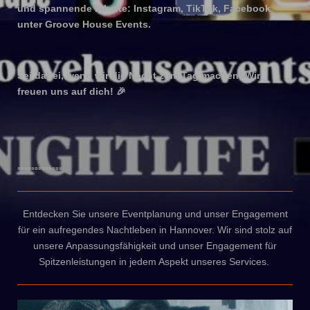
und spannende Inhalte: Instagram, TikTok, Facebook
unter Groove House Events.
Sei dabei, wenn wir die Nacht zum Tag machen! Wir
freuen uns auf dich!
🎉
▫️▫️▫️▫️▫️▫️▫️▫️▫️▫️▫️▫️▫️
Entdecken Sie unsere Eventplanung und unser Engagement
für ein aufregendes Nachtleben in Hannover. Wir sind stolz auf
unsere Anpassungsfähigkeit und unser Engagement für
Spitzenleistungen in jedem Aspekt unseres Services.